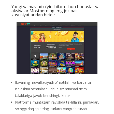
Yangi va mavjud o'yinchilar uchun bonuslar va
aksiyalar Mostbetning eng jozibali
xususiyatlaridan biridir.
Ilovaning muvaffaqiyatli o'rnatilishi va barqaror
ishlashini ta'minlash uchun siz minimal tizim
talablariga javob berishingiz kerak.
Platforma muntazam ravishda takliflarni, jumladan,
so'nggi daqiqalardagi turlarni yangilab turadi.