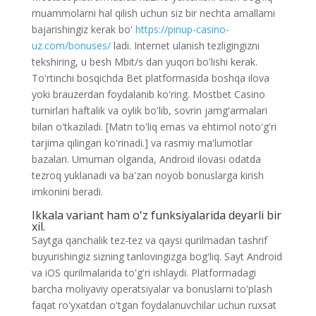
muammolarni hal qilish uchun siz bir nechta amallarni
bajarishingiz kerak bo'
https://pinup-casino-
uz.com/bonuses/
ladi. Internet ulanish tezligingizni
tekshiring, u besh Mbit/s dan yuqori bo'lishi kerak.
To'rtinchi bosqichda Bet platformasida boshqa ilova
yoki brauzerdan foydalanib ko'ring.
Mostbet Casino
turnirlari haftalik va oylik bo'lib, sovrin jamg'armalari
bilan o'tkaziladi. [Matn to'liq emas va ehtimol noto'g'ri
tarjima qilingan ko'rinadi.] va rasmiy ma'lumotlar
bazalari. Umuman olganda, Android ilovasi odatda
tezroq yuklanadi va ba'zan noyob bonuslarga kirish
imkonini beradi.
Ikkala variant ham o'z funksiyalarida deyarli bir
xil.
Saytga qanchalik tez-tez va qaysi qurilmadan tashrif
buyurishingiz sizning tanlovingizga bog'liq. Sayt Android
va iOS qurilmalarida to'g'ri ishlaydi. Platformadagi
barcha moliyaviy operatsiyalar va bonuslarni to'plash
faqat ro'yxatdan o'tgan foydalanuvchilar uchun ruxsat