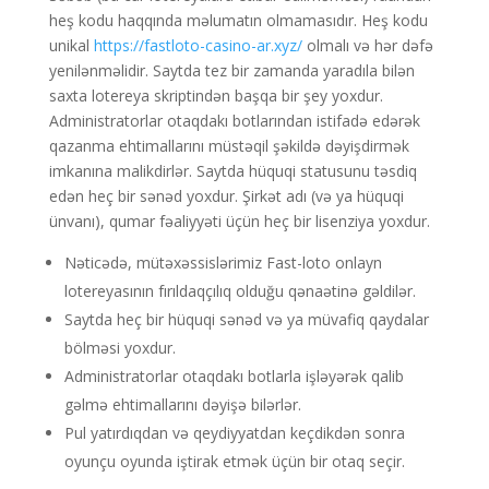
heş kodu haqqında məlumatın olmamasıdır. Heş kodu
unikal
https://fastloto-casino-ar.xyz/
olmalı və hər dəfə
yenilənməlidir. Saytda tez bir zamanda yaradıla bilən
saxta lotereya skriptindən başqa bir şey yoxdur.
Administratorlar otaqdakı botlarından istifadə edərək
qazanma ehtimallarını müstəqil şəkildə dəyişdirmək
imkanına malikdirlər. Saytda hüquqi statusunu təsdiq
edən heç bir sənəd yoxdur.
Şirkət adı (və ya hüquqi
ünvanı), qumar fəaliyyəti üçün heç bir lisenziya yoxdur.
Nəticədə, mütəxəssislərimiz Fast-loto onlayn
lotereyasının fırıldaqçılıq olduğu qənaətinə gəldilər.
Saytda heç bir hüquqi sənəd və ya müvafiq qaydalar
bölməsi yoxdur.
Administratorlar otaqdakı botlarla işləyərək qalib
gəlmə ehtimallarını dəyişə bilərlər.
Pul yatırdıqdan və qeydiyyatdan keçdikdən sonra
oyunçu oyunda iştirak etmək üçün bir otaq seçir.