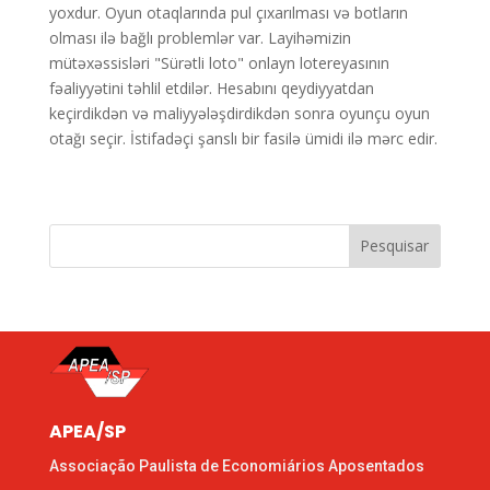
yoxdur. Oyun otaqlarında pul çıxarılması və botların
olması ilə bağlı problemlər var. Layihəmizin
mütəxəssisləri "Sürətli loto" onlayn lotereyasının
fəaliyyətini təhlil etdilər. Hesabını qeydiyyatdan
keçirdikdən və maliyyələşdirdikdən sonra oyunçu oyun
otağı seçir. İstifadəçi şanslı bir fasilə ümidi ilə mərc edir.
Pesquisar
APEA/SP
Associação Paulista de Economiários Aposentados