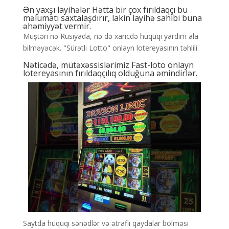
Ən yaxşı layihələr Hətta bir çox fırıldaqçı bu
məlumatı saxtalaşdırır, lakin layihə sahibi buna
əhəmiyyət vermir.
Müştəri nə Rusiyada, nə də xaricdə hüquqi yardım ala
bilməyəcək. "Sürətli Lotto" onlayn lotereyasının təhlili.
Nəticədə, mütəxəssislərimiz Fast-loto onlayn
lotereyasının fırıldaqçılıq olduğuna əmindirlər.
Saytda hüquqi sənədlər və ətraflı qaydalar bölməsi