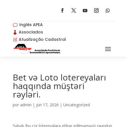
Inglês APEA
v
Associados

Atualização Cadastral
Z
Bet və Loto lotereyaları
haqqında müştəri
rəyləri.
por
admin
|
jun 17, 2026
|
Uncategorized
Səbəb (bu cür lotereyalara etibar edilməməsi) raundun