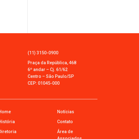
(11) 3150-0900
Praça da República, 468
6º andar – Cj. 61/62
Centro – São Paulo/SP
CEP: 01045-000
Home
Notícias
História
Contato
Diretoria
Área de
Associados