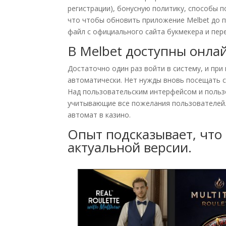
регистрации), бонусную политику, способы 
что чтобы обновить приложение Melbet до 
файл с официального сайта букмекера и пер
В Melbet доступны онлай
Достаточно один раз войти в систему, и при
автоматически. Нет нужды вновь посещать с
Над пользовательским интерфейсом и польз
учитывающие все пожелания пользователей.
автомат в казино.
Опыт подсказывает, что
актуальной версии.