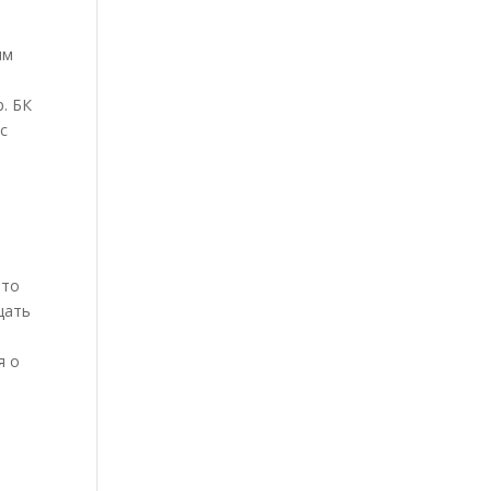
ым
. БК
с
что
щать
я о