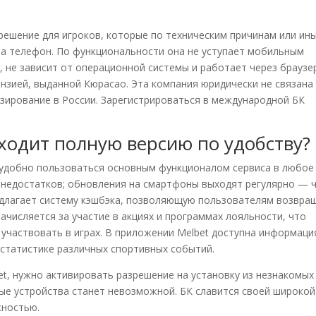
решение для игроков, которые по техническим причинам или ин
на телефон. По функциональности она не уступает мобильным
, не зависит от операционной системы и работает через браузер
нзией, выданной Кюрасао. Эта компания юридически не связана 
зирование в России. Зарегистрироваться в международной БК
одит полную версию по удобству?
 удобно пользоваться основным функционалом сервиса в любое
 недостатков; обновления на смартфоны выходят регулярно — 
едлагает систему кэшбэка, позволяющую пользователям возвра
начисляется за участие в акциях и программах лояльности, что
участвовать в играх. В приложении Melbet доступна информаци
статистике различных спортивных событий.
t, нужно активировать разрешение на установку из незнакомых
ные устройства станет невозможной. БК славится своей широкой
жностью.