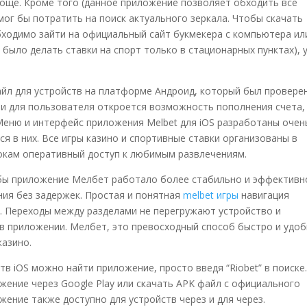
проще. Кроме того (данное приложение позволяет обходить все
мог бы потратить на поиск актуального зеркала.
Чтобы скачать
бходимо зайти на официальный сайт букмекера с компьютера ил
было делать ставки на спорт только в стационарных пунктах), 
йл для устройств на платформе Андроид, который был провере
ии для пользователя откроется возможность пополнения счета,
 Меню и интерфейс приложения Melbet для iOS разработаны очен
я в них. Все игры казино и спортивные ставки организованы в
рокам оперативный доступ к любимым развлечениям.
обы приложение Мелбет работало более стабильно и эффективн
ия без задержек. Простая и понятная
melbet игры
навигация
. Переходы между разделами не перегружают устройство и
в приложении. Мелбет, это превосходный способ быстро и удо
казино.
тв iOS можно найти приложение, просто введя “Riobet” в поиске
жение через Google Play или скачать APK файл с официального
ение также доступно для устройств через и для через.