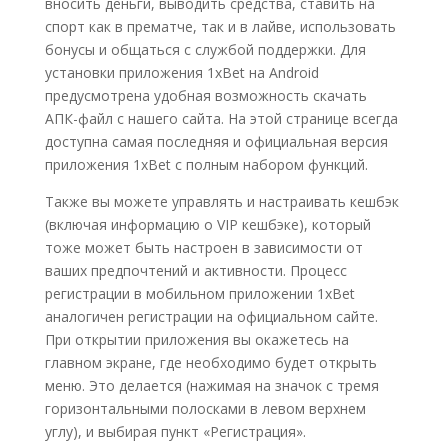
вносить деньги, выводить средства, ставить на
спорт как в прематче, так и в лайве, использовать
бонусы и общаться с службой поддержки. Для
установки приложения 1xBet на Android
предусмотрена удобная возможность скачать
АПК-файл с нашего сайта. На этой странице всегда
доступна самая последняя и официальная версия
приложения 1xBet с полным набором функций.
Также вы можете управлять и настраивать кешбэк
(включая информацию о VIP кешбэке), который
тоже может быть настроен в зависимости от
ваших предпочтений и активности. Процесс
регистрации в мобильном приложении 1xBet
аналогичен регистрации на официальном сайте.
При открытии приложения вы окажетесь на
главном экране, где необходимо будет открыть
меню. Это делается (нажимая на значок с тремя
горизонтальными полосками в левом верхнем
углу), и выбирая пункт «Регистрация».