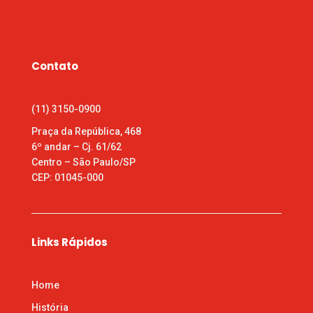
Contato
(11) 3150-0900
Praça da República, 468
6º andar – Cj. 61/62
Centro – São Paulo/SP
CEP: 01045-000
Links Rápidos
Home
História