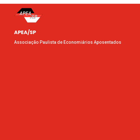
APEA/SP
Associação Paulista de Economiários Aposentados