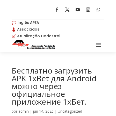
Inglês APEA
v
Associados

Atualização Cadastral
Z
Бесплатно загрузить
APK 1xBet для Android
можно через
официальное
приложение 1хБет.
por
admin
|
jun 14, 2026
|
Uncategorized