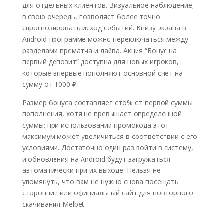
для отдельных клиентов. Визуальное наблюдение,
в свою очередь, позволяет более точно
спрогнозировать исход событий. Внизу экрана в
Android-программе можно переключаться между
разделами прематча и лайва. Акция “Бонус на
первый депозит” доступна для новых игроков,
которые впервые пополняют основной счет на
сумму от 1000 ₽.
Размер бонуса составляет сто% от первой суммы
пополнения, хотя не превышает определенной
суммы; при использовании промокода этот
максимум может увеличиться в соответствии с его
условиями. Достаточно один раз войти в систему,
и обновления на Android будут загружаться
автоматически при их выходе. Нельзя не
упомянуть, что вам не нужно снова посещать
сторонние или официальный сайт для повторного
скачивания Melbet.