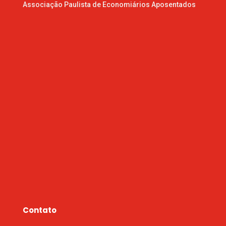
Associação Paulista de Economiários Aposentados
Contato