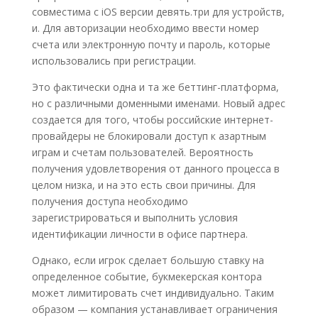
совместима с iOS версии девять.три для устройств,
и. Для авторизации необходимо ввести номер
счета или электронную почту и пароль, которые
использовались при регистрации.
Это фактически одна и та же беттинг-платформа,
но с различными доменными именами. Новый адрес
создается для того, чтобы российские интернет-
провайдеры не блокировали доступ к азартным
играм и счетам пользователей. Вероятность
получения удовлетворения от данного процесса в
целом низка, и на это есть свои причины. Для
получения доступа необходимо
зарегистрироваться и выполнить условия
идентификации личности в офисе партнера.
Однако, если игрок сделает большую ставку на
определенное событие, букмекерская контора
может лимитировать счет индивидуально. Таким
образом — компания устанавливает ограничения