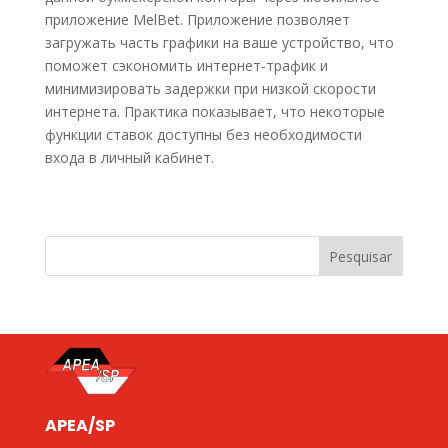
приложение MelBet. Приложение позволяет
загружать часть графики на ваше устройство, что
поможет сэкономить интернет-трафик и
минимизировать задержки при низкой скорости
интернета. Практика показывает, что некоторые
функции ставок доступны без необходимости
входа в личный кабинет.
Pesquisar
APEA/SP