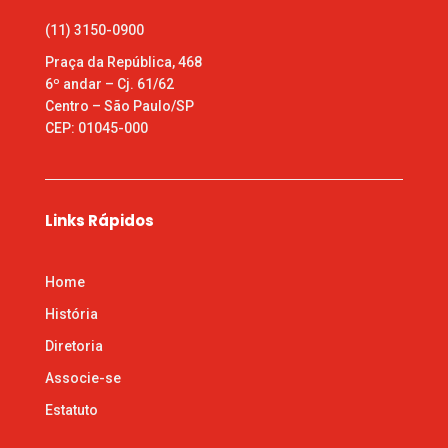
(11) 3150-0900
Praça da República, 468
6º andar – Cj. 61/62
Centro – São Paulo/SP
CEP: 01045-000
Links Rápidos
Home
História
Diretoria
Associe-se
Estatuto