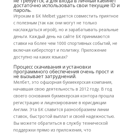
не требуется, а для входа в личный кабинет
достаточно использовать свои текущие ID и
пароль.
Игрокам в БК Melbet удается совместить приятное
с полезным (так как они могут не только
наслаждаться игрой), но и зарабатывать реальные
деньги. Каждый день на сайте БК принимаются
ставки на более чем 1000 спортивных событий, не
включая киберспорт и политику. Приложение
доступно на каких языках?
Процесс скачивания и установки
программного обеспечения очень прост и
не вызывает затруднений.
Мелбет, это офшорная букмекерская компания,
начавшая свою деятельность в 2012 году. В год
своего основания букмекерская контора прошла
регистрацию и лицензирование в юрисдикции
Англии. Эта БК славится разнообразием линии
ставок, быстротой выплат и своей надежностью.
Вы можете обратиться в службу технической
поддержки прямо из приложения, что