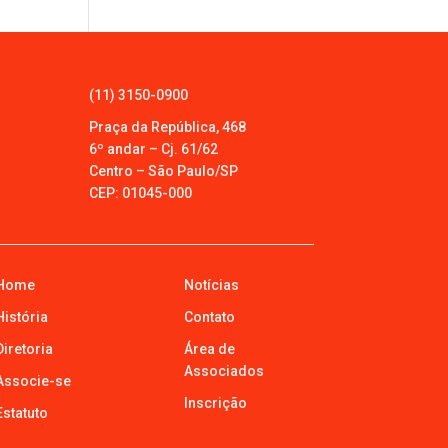
(11) 3150-0900
Praça da República, 468
6º andar – Cj. 61/62
Centro – São Paulo/SP
CEP: 01045-000
Home
Notícias
História
Contato
Diretoria
Área de
Associados
Associe-se
Inscrição
Estatuto