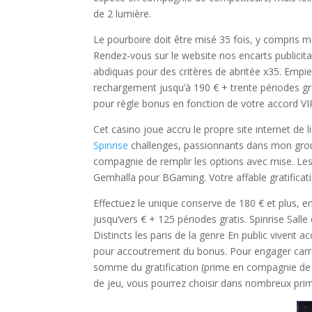
de 2 lumière.
Le pourboire doit être misé 35 fois, y compris
Rendez-vous sur le website nos encarts publicit
abdiquas pour des critères de abritée x35. Empi
rechargement jusqu’à 190 € + trente périodes g
pour règle bonus en fonction de votre accord VI
Cet casino joue accru le propre site internet de 
Spinrise
challenges, passionnants dans mon gro
compagnie de remplir les options avec mise. Les
Gemhalla pour BGaming. Votre affable gratifica
Effectuez le unique conserve de 180 € et plus, 
jusqu’vers € + 125 périodes gratis. Spinrise Sal
Distincts les paris de la genre En public viven
pour accoutrement du bonus. Pour engager carrém
somme du gratification (prime en compagnie de an
de jeu, vous pourrez choisir dans nombreux pri