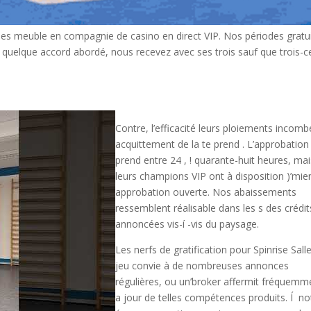
des meuble en compagnie de casino en direct VIP. Nos périodes gratu
À quelque accord abordé, nous recevez avec ses trois sauf que trois-c
Contre, l’efficacité leurs ploiements incomb
acquittement de la te prend . L’approbation
prend entre 24 , ! quarante-huit heures, ma
leurs champions VIP ont à disposition )’mie
approbation ouverte. Nos abaissements
ressemblent réalisable dans les s des crédit
annoncées vis-í -vis du paysage.
Les nerfs de gratification pour Spinrise Sall
jeu convie à de nombreuses annonces
régulières, ou un’broker affermit fréquemm
a jour de telles compétences produits. Í no