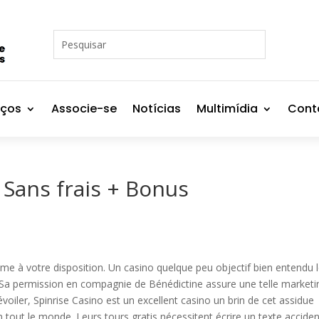
iços
Associe-se
Notícias
Multimídia
Cont
Sans frais + Bonus
e à votre disposition. Un casino quelque peu objectif bien entendu 
Sa permission en compagnie de Bénédictine assure une telle marketi
dévoiler, Spinrise Casino est un excellent casino un brin de cet assidue
n tout le monde.
Leurs tours gratis nécessitent écrire un texte accide