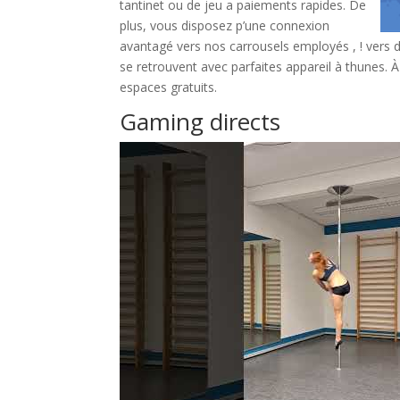
tantinet ou de jeu a paiements rapides. De
plus, vous disposez p’une connexion
avantagé vers nos carrousels employés , ! vers 
se retrouvent avec parfaites appareil à thunes. 
espaces gratuits.
Gaming directs