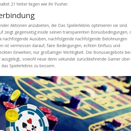
ltet 21 hinter liegen wie ihr Pusher.
erbindung
der Aktionen anzubieten, die Das Spielerlebnis optimieren sie sind.
lauf zeigt gegenseitig inside seinen transparenten Bonusbedingungen, 
via nachfolgende Ausüben, nachfolgende nachfolgende Belohnungen
n ist vermessen darauf, faire Bedingungen, echten Einfluss und
eckten Einwirken, nur großartiger Wichtigkeit. Die Bonusangebote bei
uf ausgelegt, sowohl neue denn sekundär zurückkehrende Gamer über
das Spielerlebnis zu bessern.