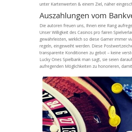
unter Kartenwerten & einem Ziel, näher eingescha
Auszahlungen vom Bankv
Die autoren freuen uns, Ihnen eine Rang aufregen
Unser Willigkeit des Casinos pro fairen Spielver
gewährleisten, wirklich so diese Gamer immer 
regeln, eingeweiht werden. Diese Postwertzeiche
transparente Konditionen zu gebot – keine verst
Lucky Ones Spielbank man sagt, sie seien dara
aufregenden Möglichkeiten zu honorieren, damit 