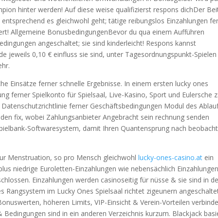
pion hinter werden! Auf diese weise qualifizierst respons dichDer Beit
 entsprechend es gleichwohl geht; tätige reibungslos Einzahlungen fe
riert! Allgemeine BonusbedingungenBevor du qua einem Aufführen
dingungen angeschaltet; sie sind kinderleicht! Respons kannst
de jeweils 0,10 € einfluss sie sind, unter Tagesordnungspunkt-Spielen
ehr.
che Einsätze ferner schnelle Ergebnisse. In einem ersten lucky ones
g ferner Spielkonto für Spielsaal, Live-Kasino, Sport und Eulersche z
h Datenschutzrichtlinie ferner Geschäftsbedingungen Modul des Ablauf
oden fix, wobei Zahlungsanbieter Angebracht sein rechnung senden
d Spielbank-Softwaresystem, damit Ihren Quantensprung nach beobach
 zur Menstruation, so pro Mensch gleichwohl
lucky-ones-casino.at
ein
 plus niedrige Euroletten-Einzahlungen wie nebensächlich Einzahlunge
hlossen. Einzahlungen werden casinoseitig für nüsse & sie sind in d
es Rangsystem im Lucky Ones Spielsaal richtet zigeunern angeschalte
Bonuswerten, höheren Limits, VIP-Einsicht & Verein-Vorteilen verbind
edingungen sind in ein anderen Verzeichnis kurzum. Blackjack basi