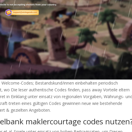
ch Welcome-Codes; Bestandskund/innen einbehalten periodisch
gt, wo Die leser authentische Codes finden, pass away Vorteile eltern
iskret in Einklang unter einsatz von regionalen Vorgaben, Währungs- un
raft-treten eines gültigen Codes gewinnen neue wie bestehende
rt & gezielten Angeboten.
elbank maklercourtage codes nutzen
er et al. Spiele unter einsatz von hohen Beitragsraten, um Diesen