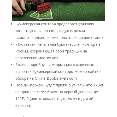
Букмекерская контора предлагает функцию
«конструктор», позволяющую игрокам
самостоятельно формировать линии для ставок.
«1хСтавка», легальная букмекерская контора в
России, сохраняющая свои традиции на
протяжении многих лет.
Более подробную информацию о ключевых
аспектах букмекерской конторы можно найти в
обзоре на Online-Bookmakers.com.
Новым игрокам будет приятно узнать, что 1xBet
предлагает сто% бонус на первый депозит до
100EUR (или эквивалентную сумму в другой
валюте).