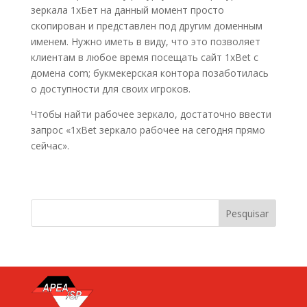
зеркала 1хБет на данный момент просто
скопирован и представлен под другим доменным
именем. Нужно иметь в виду, что это позволяет
клиентам в любое время посещать сайт 1xBet с
домена com; букмекерская контора позаботилась
о доступности для своих игроков.
Чтобы найти рабочее зеркало, достаточно ввести
запрос «1xBet зеркало рабочее на сегодня прямо
сейчас».
Pesquisar