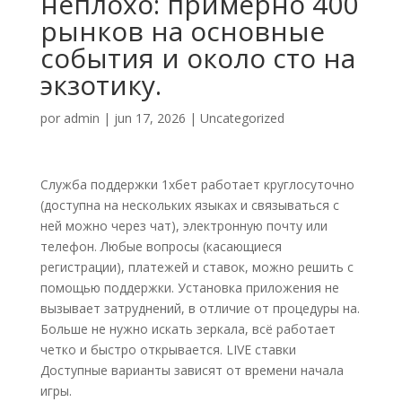
неплохо: примерно 400
рынков на основные
события и около сто на
экзотику.
por
admin
|
jun 17, 2026
|
Uncategorized
Служба поддержки 1хбет работает круглосуточно
(доступна на нескольких языках и связываться с
ней можно через чат), электронную почту или
телефон. Любые вопросы (касающиеся
регистрации), платежей и ставок, можно решить с
помощью поддержки. Установка приложения не
вызывает затруднений, в отличие от процедуры на.
Больше не нужно искать зеркала, всё работает
четко и быстро открывается.
LIVE ставки
Доступные варианты зависят от времени начала
игры.