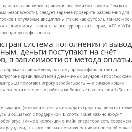
тировать лайв-линии, принимая решения без спешки. Тем (кто
ами безопасности), следует заранее проверить разрешения для
гроков Популярные дисциплины (такие как футбол), теннис и хок
 тенниса могут ставить на все турниры категории,, ATP и WTA,
елленджеры и фьючерсы.
ыстрая система пополнения и выво
ным, деньги поступают на счёт
ов, в зависимости от метода оплаты
 отображать приложение, поэтому прямой файл остается
популярна среди любителей динамичных раундов и простых схем
выигрыши помогают игроку зарабатывать — а символ кошки
иональности и скорости работы мобильные приложения 1хБет не
тификацию (пополнять счета), выводить средства, делать ставк
усы и общаться с поддержкой. В слоты 1xBet казино входит
юбой вкус. Также в коллекции онлайн оператора есть современ
ми раундами, а также слоты с возможностью мгновенной оплат