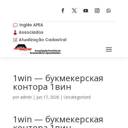
Inglês APEA
v
Associados

Atualização Cadastral
Z
1win — букмекерская
контора 1вин
por
admin
|
jun 17, 2026
|
Uncategorized
1win — букмекерская
контора 1вин