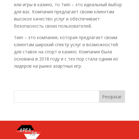
или игры в казино, то 1win – это идеальный выбор
для вас. Компания предлагает своим клиентам
высокое качество услуг и обеспечивает
безопасность своих пользователей.
1win – это компания, которая предлагает своим
клиентам широкий спектр услуг и возможностей
для ставок на спорт и казино. Компания была
основана в 2018 году и с тех пор стала одним из
лидеров на рынке азартных игр.
Pesquisar