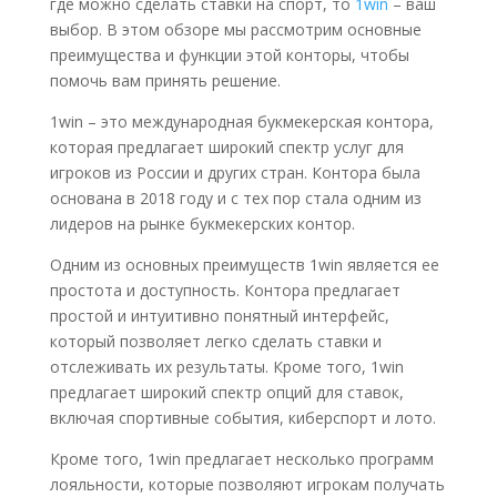
где можно сделать ставки на спорт, то
1win
– ваш
выбор. В этом обзоре мы рассмотрим основные
преимущества и функции этой конторы, чтобы
помочь вам принять решение.
1win – это международная букмекерская контора,
которая предлагает широкий спектр услуг для
игроков из России и других стран. Контора была
основана в 2018 году и с тех пор стала одним из
лидеров на рынке букмекерских контор.
Одним из основных преимуществ 1win является ее
простота и доступность. Контора предлагает
простой и интуитивно понятный интерфейс,
который позволяет легко сделать ставки и
отслеживать их результаты. Кроме того, 1win
предлагает широкий спектр опций для ставок,
включая спортивные события, киберспорт и лото.
Кроме того, 1win предлагает несколько программ
лояльности, которые позволяют игрокам получать