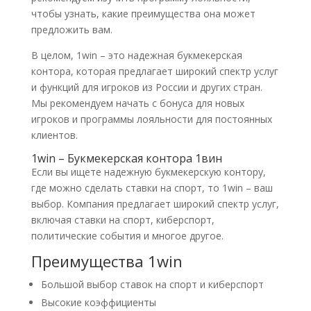
чтобы узнать, какие преимущества она может
предложить вам.
В целом, 1win – это надежная букмекерская
контора, которая предлагает широкий спектр услуг
и функций для игроков из России и других стран.
Мы рекомендуем начать с бонуса для новых
игроков и программы лояльности для постоянных
клиентов.
1win – Букмекерская контора 1вин
Если вы ищете надежную букмекерскую контору,
где можно сделать ставки на спорт, то 1win – ваш
выбор. Компания предлагает широкий спектр услуг,
включая ставки на спорт, киберспорт,
политические события и многое другое.
Преимущества 1win
Большой выбор ставок на спорт и киберспорт
Высокие коэффициенты