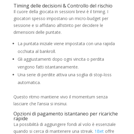
Timing delle decisioni & Controllo del rischio
Il cuore della giocata in sessioni brevi è il timing. I
giocatori spesso impostano un micro‑budget per
sessione e si affidano all’istinto per decidere le
dimensioni delle puntate.
La puntata iniziale viene impostata con una rapida
occhiata al bankroll.
Gli aggiustamenti dopo ogni vincita o perdita
vengono fatti istantaneamente.
Una serie di perdite attiva una soglia di stop‑loss
automatica.
Questo ritmo mantiene vivo il momentum senza
lasciare che l’ansia si insinui.
Opzioni di pagamento istantaneo per ricariche
rapide
La possibilità di aggiungere fondi al volo è essenziale
quando si cerca di mantenere una streak.
1Bet
offre