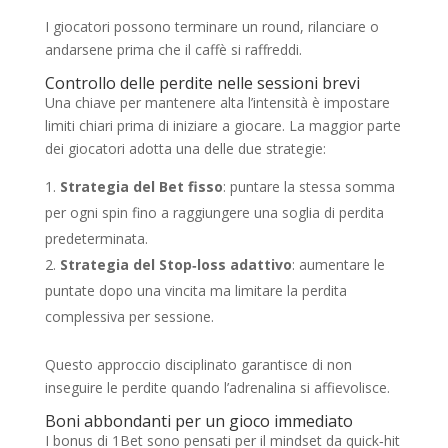
I giocatori possono terminare un round, rilanciare o
andarsene prima che il caffè si raffreddi.
Controllo delle perdite nelle sessioni brevi
Una chiave per mantenere alta l’intensità è impostare
limiti chiari prima di iniziare a giocare. La maggior parte
dei giocatori adotta una delle due strategie:
Strategia del Bet fisso
: puntare la stessa somma
per ogni spin fino a raggiungere una soglia di perdita
predeterminata.
Strategia del Stop‑loss adattivo
: aumentare le
puntate dopo una vincita ma limitare la perdita
complessiva per sessione.
Questo approccio disciplinato garantisce di non
inseguire le perdite quando l’adrenalina si affievolisce.
Boni abbondanti per un gioco immediato
I bonus di 1Bet sono pensati per il mindset da quick‑hit