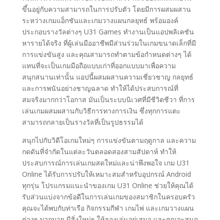
ขึ้นอยู่กับความสามารถในการปรับตัว โดยมีการผสมผสาน
ระหว่างเกมแอ็กชันและเกมวางแผนกลยุทธ์ พร้อมองค์
ประกอบรางวัลต่างๆ U31 Games ทำงานเป็นแอปพลิเคชัน
หารายได้จริง ที่ผู้เล่นมืออาชีพมีส่วนร่วมในเกมขนาดเล็กที่มี
การแข่งขันสูง และคุณสามารถทำตามข้อกำหนดต่างๆ ได้
แทนที่จะเป็นเกมมือถือแบบเก่าที่ออกแบบมาเพื่อความ
สนุกสนานเท่านั้น แอปนี้ผสมผสานความเชี่ยวชาญ กลยุทธ์
และการพนันอย่างชาญฉลาด ทำให้ได้ประสบการณ์ที่
สมจริงมากกว่าโอกาส มันเป็นระบบนิเวศที่มีชีวิตชีวา ที่การ
เล่นเกมผสมผสานกับวิธีการทางการเงิน ซึ่งทุกการแตะ
สามารถกลายเป็นรางวัลที่เป็นรูปธรรมได้
สนุกไปกับวิดีโอเกมใหม่ๆ การแข่งขันตามฤดูกาล และความ
กดดันที่จำกัดในแต่ละวันตลอดสองสามสัปดาห์ ทำให้
ประสบการณ์การเล่นเกมสดใหม่และน่าพึงพอใจ เกม U31
Online ได้รับการปรับให้เหมาะสมสำหรับอุปกรณ์ Android
ทุกรุ่น โปรแกรมแนะนำของเกม U31 Online ช่วยให้คุณได้
รับส่วนแบ่งจากข้อดีในการเล่นเกมของสมาชิกในครอบครัว
คุณจะได้พบกับท่าเรือ กิจกรรมกีฬา เกมไพ่ และเกมวางแผน
ต่างๆ มากมาย มีสิ่งใหม่ๆ ให้ลองเล่นอยู่เสมอ และคุณจะสนุก