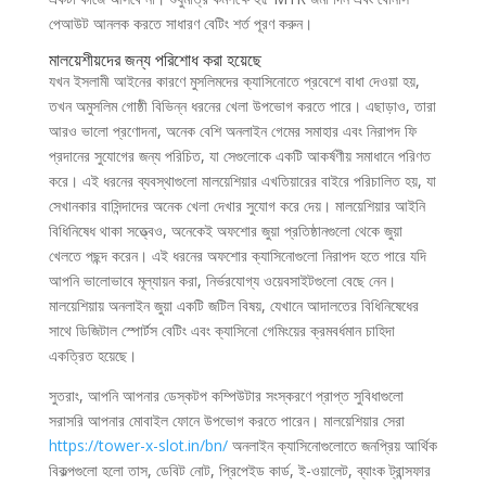
পেআউট আনলক করতে সাধারণ বেটিং শর্ত পূরণ করুন।
মালয়েশীয়দের জন্য পরিশোধ করা হয়েছে
যখন ইসলামী আইনের কারণে মুসলিমদের ক্যাসিনোতে প্রবেশে বাধা দেওয়া হয়,
তখন অমুসলিম গোষ্ঠী বিভিন্ন ধরনের খেলা উপভোগ করতে পারে। এছাড়াও, তারা
আরও ভালো প্রণোদনা, অনেক বেশি অনলাইন গেমের সমাহার এবং নিরাপদ ফি
প্রদানের সুযোগের জন্য পরিচিত, যা সেগুলোকে একটি আকর্ষণীয় সমাধানে পরিণত
করে। এই ধরনের ব্যবস্থাগুলো মালয়েশিয়ার এখতিয়ারের বাইরে পরিচালিত হয়, যা
সেখানকার বাসিন্দাদের অনেক খেলা দেখার সুযোগ করে দেয়। মালয়েশিয়ার আইনি
বিধিনিষেধ থাকা সত্ত্বেও, অনেকেই অফশোর জুয়া প্রতিষ্ঠানগুলো থেকে জুয়া
খেলতে পছন্দ করেন। এই ধরনের অফশোর ক্যাসিনোগুলো নিরাপদ হতে পারে যদি
আপনি ভালোভাবে মূল্যায়ন করা, নির্ভরযোগ্য ওয়েবসাইটগুলো বেছে নেন।
মালয়েশিয়ায় অনলাইন জুয়া একটি জটিল বিষয়, যেখানে আদালতের বিধিনিষেধের
সাথে ডিজিটাল স্পোর্টস বেটিং এবং ক্যাসিনো গেমিংয়ের ক্রমবর্ধমান চাহিদা
একত্রিত হয়েছে।
সুতরাং, আপনি আপনার ডেস্কটপ কম্পিউটার সংস্করণে প্রাপ্ত সুবিধাগুলো
সরাসরি আপনার মোবাইল ফোনে উপভোগ করতে পারেন। মালয়েশিয়ার সেরা
https://tower-x-slot.in/bn/
অনলাইন ক্যাসিনোগুলোতে জনপ্রিয় আর্থিক
বিকল্পগুলো হলো তাস, ডেবিট নোট, প্রিপেইড কার্ড, ই-ওয়ালেট, ব্যাংক ট্রান্সফার