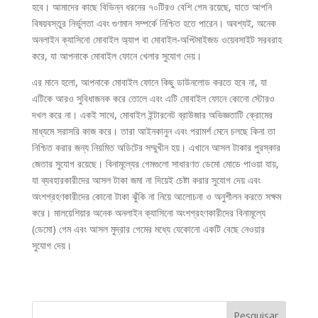
হবে। আমাদের কাছে বিভিন্ন ধরনের ৭০টিরও বেশি গেম রয়েছে, যাতে আপনি
বিষয়বস্তুর নির্ভুলতা এবং গুণমান সম্পর্কে নিশ্চিত হতে পারেন। অবশ্যই, অনেক
অনলাইন ক্যাসিনো মোবাইল অ্যাপ বা মোবাইল-অপ্টিমাইজড ওয়েবসাইট সরবরাহ
করে, যা আপনাকে মোবাইল ফোনে খেলার সুযোগ দেয়।
এর মানে হলো, আপনাকে মোবাইল ফোনে কিছু ডাউনলোড করতে হবে না, যা
এটিকে আরও সুবিধাজনক করে তোলে এবং এটি মোবাইল ফোনে কোনো স্টোরও
দখল করে না। একই সাথে, মোবাইল ইন্টারনেট ব্রাউজার অভিজ্ঞতাটি ক্রোমের
মাধ্যমে সরাসরি কাজ করে। তারা আইনকানুন এবং পরামর্শ মেনে চলছে কিনা তা
নিশ্চিত করার জন্য নিয়মিত অডিটের সম্মুখীন হয়। এখানে আসল টাকার পুরস্কার
জেতার সুযোগ রয়েছে। বিনামূল্যের গেমগুলো সাধারণত ডেমো মোডে পাওয়া যায়,
যা ব্যবহারকারীদের আসল টাকা জমা না দিয়েই চেষ্টা করার সুযোগ দেয় এবং
অংশগ্রহণকারীদের কোনো টাকা ঝুঁকি না নিয়ে আলোচনা ও অনুশীলন করতে সক্ষম
করে। মালয়েশিয়ার অনেক অনলাইন ক্যাসিনো অংশগ্রহণকারীদের বিনামূল্যে
(ডেমো) গেম এবং আসল মুদ্রার গেমের মধ্যে যেকোনো একটি বেছে নেওয়ার
সুযোগ দেয়।
Pesquisar