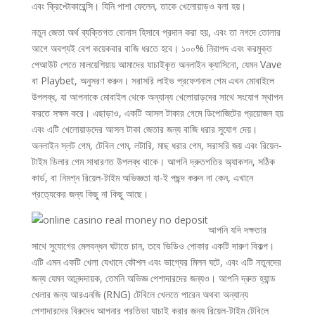
এবং ক্রিপ্টোকারেন্সি। যিনি পাশা ফেলেন, তাকে খেলোয়াড়ও বলা হয়।
নতুন জেতা অর্থ ব্যক্তিগত বোনাস হিসাবে প্রদান করা হয়, এবং তা নগদে তোলার
আগে অবশ্যই বেশ কয়েকবার বাজি ধরতে হবে। ১০০% নিরাপদ এবং করমুক্ত
পেআউট পেতে মালয়েশিয়ায় আমাদের যাচাইকৃত অনলাইন ক্যাসিনো, যেমন Vave
বা Playbet, অনুসরণ করুন। সরাসরি লাইভ প্রফেশনাল গেম এখন মোবাইলে
উপলব্ধ, যা আপনাকে মোবাইল থেকে অন্যান্য খেলোয়াড়দের সাথে সংযোগ স্থাপন
করতে সক্ষম করে। এছাড়াও, একটি আসল টাকার গেমে ডিপোজিটের প্রয়োজন হয়
এবং এটি খেলোয়াড়দের আসল টাকা জেতার জন্য বাজি ধরার সুযোগ দেয়।
অনলাইন স্লট গেম, টেবিল গেম, লটারি, মাছ ধরার গেম, সরাসরি জয় এবং রিয়েল-
টাইম ডিলার গেম সাধারণত উপলব্ধ থাকে। আপনি দ্রুতগতির অ্যাকশন, সঠিক
কার্ড, বা নিমগ্ন রিয়েল-টাইম অভিজ্ঞতা যা-ই পছন্দ করুন না কেন, এখানে
প্রত্যেকের জন্য কিছু না কিছু আছে।
আপনি যদি দক্ষতার
সাথে সুযোগের মেলবন্ধন ঘটাতে চান, তবে ভিডিও পোকার একটি দারুণ বিকল্প।
এটি এমন একটি খেলা যেখানে কৌশল এবং ভাগ্যের মিলন ঘটে, এবং এটি নতুনদের
জন্য যেমন আনন্দদায়ক, তেমনি অভিজ্ঞ পেশাদারদের জন্যও। আপনি দ্রুত হ্যান্ড
খেলার জন্য আরএনজি (RNG) টেবিলে খেলতে পারেন অথবা অন্যান্য
পেশাদারদের বিরুদ্ধে আপনার প্রতিভা যাচাই করার জন্য রিয়েল-টাইম টেবিলে