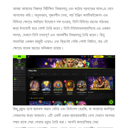
আমরা আমাদের নিজস্ব নিরীক্ষিত বিষয়বস্তু এবং কঠোর প্রবন্ধের মানদণ্ড মেনে
আপলোড করি। অনুসন্ধান, সৃজনশীল লেখা, সার্চ ইঞ্জিন অপটিমাইজেশন এবং
বিভিন্ন ক্ষেত্রে সমন্বিত উদ্যোগে দক্ষ হওয়ায়, তিনি বিভিন্ন ধরনের পাঠকের
জন্য উপযোগী করে পোস্ট তৈরি করেন। তিনি টাইমসঅফক্যাসিনো-এর একজন
সদস্য, যেখানে তিনি তথ্যপূর্ণ এবং আকর্ষণীয় বিষয়বস্তু তৈরি করেন। রিতু
লাভানিয়া একজন বহুমুখী ওয়েব৩ এবং ক্রিপ্টো গেমিং পোস্ট নির্মাতা, যার এই
ক্ষেত্রে কয়েক বছরের অভিজ্ঞতা রয়েছে।
কিছু ব্র্যান্ড হলো জ্যাকস অরদে বেটার এবং ডিউসেস ক্রেজি, যা অন্যান্য জনপ্রিয়
গেমগুলোর মধ্যে অন্যতম। এটি একটি একক-ব্যবহারকারীর খেলা যেখানে আপনার
লক্ষ্য থাকে সেরা পোকার হ্যান্ড তৈরি করা। আপনি মালয়েশিয়ার সেরা