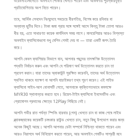
ওয়েবসাইটগুলোতে অনলাইন পোকার খেলতে পারেন এবং আকর্ষণীয় পুরস্কারযুক্ত
প্রতিযোগিতায় অংশ নিতে পারেন।
তবে, আর্থিক লেনদেন নিঃসন্দেহে সবচেয়ে ধীরগতির, বিশেষ করে রবিবার বা
অন্যান্য ছুটির দিনে। টাকা জমা প্রায় সঙ্গে সঙ্গেই আসে কিন্তু টাকা তোলা আরও
ধীর হয়, এতে সাধারণত কয়েক কার্যদিবস সময় লাগে। মালয়েশিয়ার আরও বিশ্বস্ত
অনলাইন ক্যাসিনোগুলো শুধু মেশিন গেমই দেয় না — তারা একটি জগৎ তৈরি
করে।
আপনি কেবল ক্যাশিয়ার বিভাগে যান, আপনার পছন্দের তাৎক্ষণিক উত্তোলন
পদ্ধতি নির্বাচন করুন এবং আপনি যে পরিমাণ অর্থ উত্তোলন করতে চান তা
প্রবেশ করান। যারা তাদের অ্যাকাউন্ট সুরক্ষিত করেননি, তাদের অর্থ উত্তোলন
স্থগিত থাকবে যতক্ষণ না আপনি যাচাইকরণ তথ্য পূরণ করেন। এই লাইভ
ক্যাসিনো সাইন-আপ বোনাসটি পেতে, আপনাকে ব্যক্তিগতভাবে কমপক্ষে
MYR30 স্থানান্তর করতে হবে। রিয়েল-টাইম ক্যাসিনো ইনসেনটিভ এবং
প্রোমোশন প্রদানের ক্ষেত্রে 12Play পিছিয়ে নেই।
আপনি গভীর রাত পর্যন্ত স্পিনিং হারবার (গেম) খেলতে চান বা কাজ শেষে লাইভ
ব্ল্যাকজ্যাকের কয়েকটি চমৎকার রাউন্ড খেলতে চান, নতুন কিছু উপভোগ করার জন্য
অনেক কিছুই আছে। আপনি আপনার ডেটা সম্পর্কে নিশ্চিন্ত থাকতে পারেন এবং
আরও নিরাপদে অর্থ বিনিয়োগ করতে পারেন, আর অনলাইন গেমটিও সাশ্রয়ী মনে