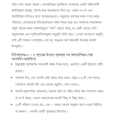
সাইন আপ করতে পারেন। মালয়েশিয়ায় ক্যাসিনো পোকারের একটি শক্তিশালী
জনপ্রিয়তা রয়েছে, বিশেষ করে কলোরাডো কিপ'এম, ওমাহা হে-লো এবং
ক্যারিবিয়ান স্টাডের মতো সংস্করণগুলো। শুধুমাত্র ভাগ্যের জন্য গণনা করার
পরিবর্তে, খেলোয়াড়রা ইতিবাচকভাবে লক্ষ্য স্থির করে এবং অন্যান্য সম্মানজনক
পয়েন্ট জেতার জন্য লক্ষ্যবস্তুতে "গুলি" করতে পারে, যা একটি অনেক বেশি
আনন্দদায়ক এবং প্রতিযোগিতামূলক অনুভূতি তৈরি করে। খেলার ধরণগুলো বহুমুখী,
তাই এটি সাধারণ খেলোয়াড় এবং বড় অঙ্কের অর্থ ব্যয়কারী উভয়ের জন্যই
উপযুক্ত।
উইনক্লাব৮৮ – ৫ স্তরের উন্নত ব্যবস্থা সহ মালয়েশিয়ার সেরা
অনলাইন ক্যাসিনো
Me88 স্লটগুলির আরেকটি মজার বিষয় হলো, এগুলিতে একটি ট্রায়াল সেটিং
রয়েছে।
পদক্ষেপ নিন, এবং আপনি চেষ্টা করার জন্য আরও প্রায় ২০০টি গেম পাবেন,
সেইসাথে সাফারি হিট এবং বোনাস কন্টেন্টও পেতে পারেন।
আপনি দ্রুতগতির অ্যাকশন, যথাযথ কার্ড বা গভীর লাইভ জ্ঞান উপভোগ করুন
বা না-ই করুন, এখানে প্রত্যেকের জন্যই কিছু না কিছু আছে।
২৩টি পরিমাণ নেওয়া হবে, এবং – অথবা কোনো অনুমান আগে থেকে নির্বাচিত
না থাকলে – আপনি একটি পুরস্কার জিতবেন।