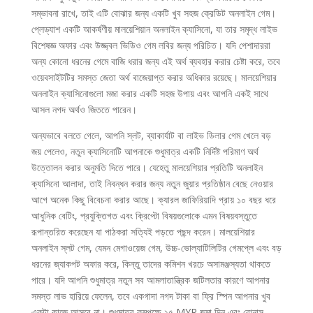
সম্ভাবনা রাখে, তাই এটি বোঝার জন্য একটি খুব সহজ ক্রেডিট অনলাইন গেম।
প্লেড্যাশ একটি আকর্ষণীয় মালয়েশিয়ান অনলাইন ক্যাসিনো, যা তার সমৃদ্ধ লাইভ
বিশেষজ্ঞ অফার এবং উজ্জ্বল ভিডিও গেম লবির জন্য পরিচিত। যদি পেশাদাররা
অন্য কোনো ধরনের গেমে বাজি ধরার জন্য এই অর্থ ব্যবহার করার চেষ্টা করে, তবে
ওয়েবসাইটটির সমস্ত জেতা অর্থ বাজেয়াপ্ত করার অধিকার রয়েছে। মালয়েশিয়ার
অনলাইন ক্যাসিনোগুলো মজা করার একটি সহজ উপায় এবং আপনি একই সাথে
আসল নগদ অর্থও জিততে পারেন।
অন্যভাবে বলতে গেলে, আপনি স্লট, ব্যাকার্যাট বা লাইভ ডিলার গেম খেলে বড়
জয় পেলেও, নতুন ক্যাসিনোটি আপনাকে শুধুমাত্র একটি নির্দিষ্ট পরিমাণ অর্থ
উত্তোলন করার অনুমতি দিতে পারে। যেহেতু মালয়েশিয়ার প্রতিটি অনলাইন
ক্যাসিনো আলাদা, তাই নিবন্ধন করার জন্য নতুন জুয়ার প্রতিষ্ঠান বেছে নেওয়ার
আগে অনেক কিছু বিবেচনা করার আছে। ক্যারল জাফিরিয়াদি প্রায় ১০ বছর ধরে
আধুনিক বেটিং, প্রযুক্তিগত এবং ক্রিপ্টো বিষয়গুলোকে এমন বিষয়বস্তুতে
রূপান্তরিত করেছেন যা পাঠকরা সত্যিই পড়তে পছন্দ করেন। মালয়েশিয়ার
অনলাইন স্লট গেম, যেমন মেগাওয়েজ গেম, উচ্চ-ভোল্যাটিলিটির গেমপ্লে এবং বড়
ধরনের জ্যাকপট অফার করে, কিন্তু তাদের কমিশন খরচে অসামঞ্জস্যতা থাকতে
পারে। যদি আপনি শুধুমাত্র নতুন সব আমলাতান্ত্রিক জটিলতার কারণে আপনার
সমস্ত লাভ হারিয়ে ফেলেন, তবে একগাদা নগদ টাকা বা ফ্রি স্পিন আপনার খুব
একটা কাজে আসবে না। শুধুমাত্র কমপক্ষে ২৫ MYR জমা দিন এবং বোনাস